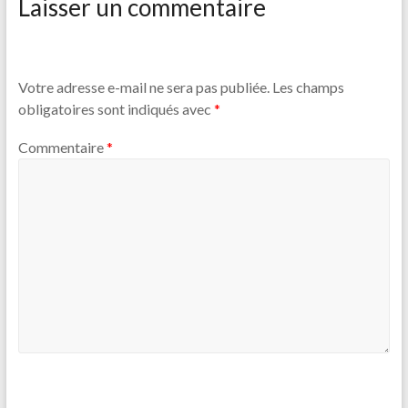
Laisser un commentaire
o
t
A
g
er
o
p
er
k
p
Votre adresse e-mail ne sera pas publiée.
Les champs
obligatoires sont indiqués avec
*
Commentaire
*